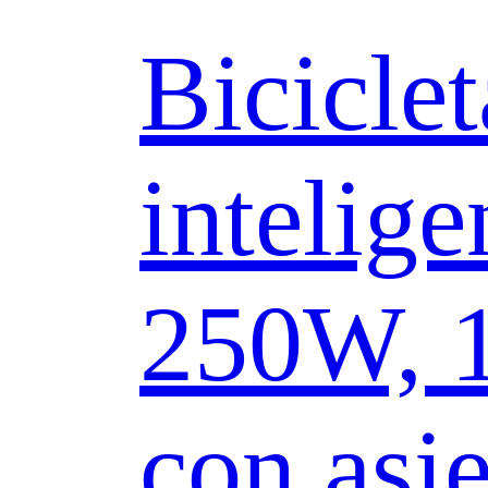
Biciclet
intelige
250W, 1
con asi