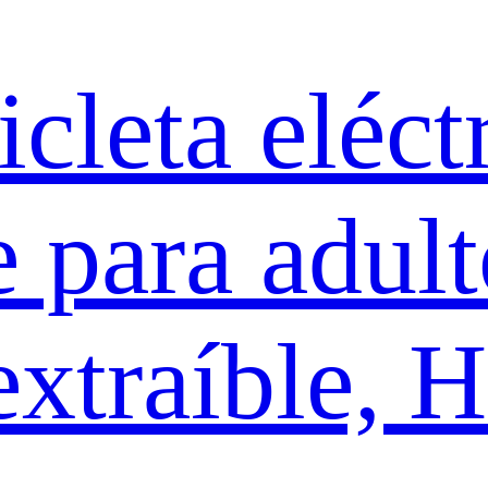
cleta eléct
e para adult
 extraíble,