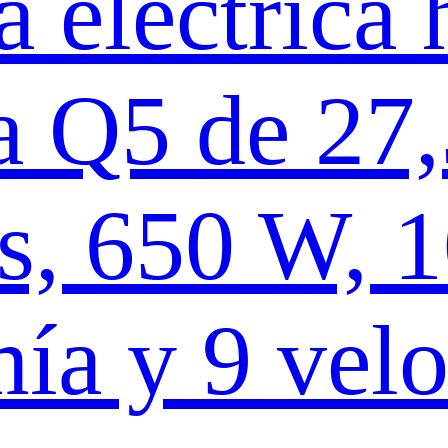
a eléctrica 
 Q5 de 27,
s, 650 W, 
ía y 9 vel