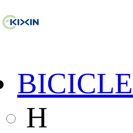
BICICL
H