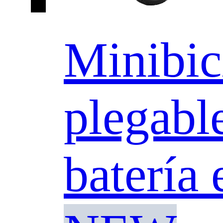
Minibici
plegabl
batería