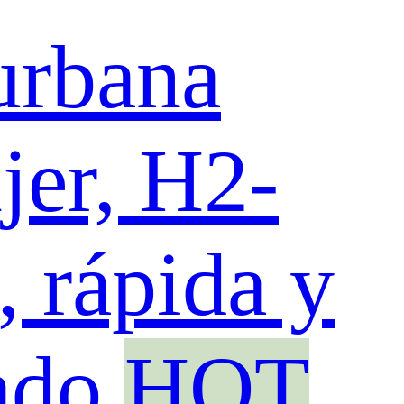
 urbana
jer, H2-
 rápida y
ado
HOT