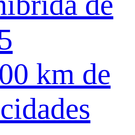
híbrida de
5
100 km de
ocidades