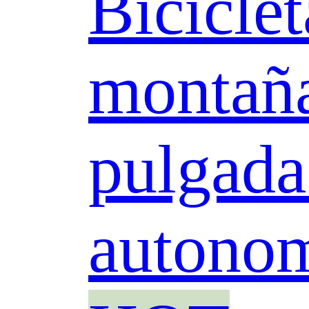
Biciclet
montaña
pulgada
autonom