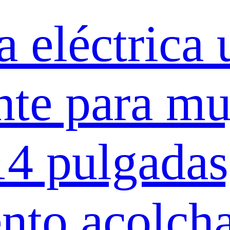
a eléctrica
nte para mu
4 pulgadas,
ento acolch